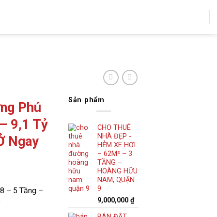
Tư Vấn: 0706406679
Sản phẩm
ưng Phú
– 9,1 Tỷ
CHO THUÊ
NHÀ ĐẸP -
 Ở Ngay
HẺM XE HƠI
– 62M² – 3
TẦNG –
HOÀNG HỮU
NAM, QUẬN
9
8 – 5 Tầng –
9,000,000
₫
y
BÁN ĐẤT