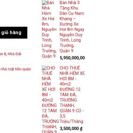
Bán Nhà 3
Tầng Khu
Dân Cư Nam
Khang –
Đường Xe
Hơi 8m Ngay
- 5 Tầng – 9,1 Tỷ - Xách Vali Vào Ở Ngay số lượng
 giỏ hàng
Nguyễn Duy
Trinh, Long
Trường,
Quận 9
ận 8
,
Nhà Đất
5,950,000,000
₫
CHO THUÊ
 nhà mặt tiền quận
NHÀ HẺM XE
HƠI 8M -
40m2
ĐƯỜNG 12
TAM ĐA,
TRƯỜNG
THẠNH,
QUẬN 9 CŨ -
3,5
Triệu/Tháng
3,500,000
₫