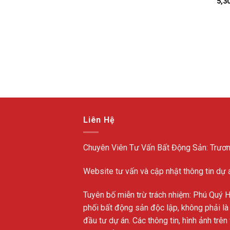
5,3
ý Vương, Phường 13,
– 3 Tầng – 4,1 tỷ
₫
Liên Hệ
Chuyên Viên Tư Vấn Bất Động Sản: Trươ
Website tư vấn và cập nhật thông tin dự 
Tuyên bố miễn trừ trách nhiệm: Phú Quý 
phối bất động sản độc lập, không phải là
đầu tư dự án. Các thông tin, hình ảnh trê