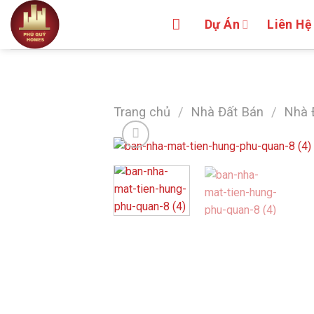
Skip
Dự Án
Liên Hệ
to
content
Trang chủ
/
Nhà Đất Bán
/
Nhà 