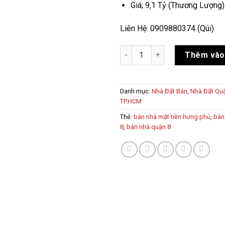
Giá; 9,1 Tỷ (Thương Lượng)
Liên Hệ: 0909880374 (Qúi)
Nhà Mặt Tiền Hưng Phú Quận 8 
Thêm vào
Danh mục:
Nhà Đất Bán
,
Nhà Đất Qu
TP.HCM
Thẻ:
bán nhà mặt tiền hưng phú
,
bán
8
,
bán nhà quận 8