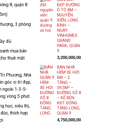
ường 8, quận 8
ĐẸP ĐƯỜNG
Ô TÔ 8M –
,5m)
NGUYỄN
XIỂN, LONG
n thượng, 3 phòng
BÌNH –
NGAY
VINHOMES
GRAND
đầy đủ
PARK, QUẬN
 doanh mua bán
9
3,200,000,000
₫
 cho thuê mặt
BÁN NHÀ
HẺM XE HƠI
Tri Phương, Nhà
6M – 2
n góc vị trí đẹp,
TẦNG –
59,5M² –
n ngoài 1-3-5-
ĐƯỜNG SỐ 8
ng vòng 5 phút.
– KẾ BÊN
KĐT ĐÔNG
g học, siêu thị,
TĂNG LONG,
đúc, thích hợp
QUẬN 9
i.
4,750,000,000
₫