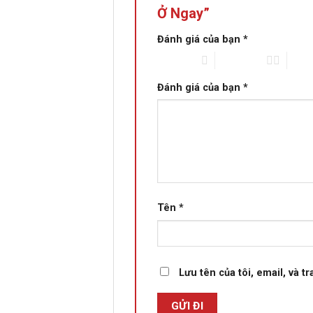
Ở Ngay”
Đánh giá của bạn
*
1 trên 5 sao
2 trên 5 sao
3 trên
Đánh giá của bạn
*
Tên
*
Lưu tên của tôi, email, và t