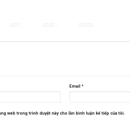
 5 sao
4 trên 5 sao
5 trên 5 sao
Email
*
rang web trong trình duyệt này cho lần bình luận kế tiếp của tôi.