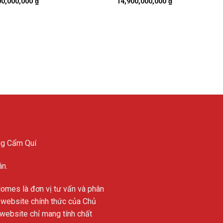
00,000,000
₫
14,900,000,000
₫
ng Cẩm Quí
án.
Homes là đơn vị tư vấn và phân
 website chính thức của Chủ
n website chỉ mang tính chất