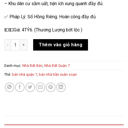
– Khu dân cư sầm uất, tiện ích xung quanh đầy đủ.
✅ Pháp Lý: Sổ Hồng Riêng. Hoàn công đầy đủ.
💵💵Giá: 4TỶ6. (Thương Lượng bớt lộc )
Bán Nhà Trần Xuân Soạn 55m2 (Ngang 5m) - 2 Tầng - 4,6 Tỷ số
Thêm vào giỏ hàng
Danh mục:
Nhà Đất Bán
,
Nhà Đất Quận 7
Thẻ:
bán nhà quận 7
,
bán nhà trần xuân soạn