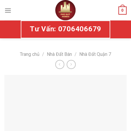
Skip
to
0
content
Tư Vấn: 0706406679
Trang chủ
/
Nhà Đất Bán
/
Nhà Đất Quận 7