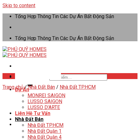
Skip to content
Tổng Hợp Thông Tin Các Dự Án Bất Động Sản
Tổng Hợp Thông Tin Các Dự Án Bất Động Sản
Tư Vấn: 0706406679
Tìm kiếm:
Trang chủ
/
Nhà Đất Bán
/
Nhà Đất TP.HCM
Dự Án
MONREI SAIGON
LUSSO SAIGON
LUSSO D’ARTE
Liên Hệ Tư Vấn
Nhà Đất Bán
Nhà Đất TP.HCM
Nhà Đất Quận 1
Nhà Đất Quận 4