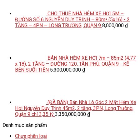
CHO THUÊ NHÀ HẺM XE HƠI 5M –
ĐƯỜNG SỐ 6 NGUYỄN DUY TRINH – 80m² (5x16) - 2
TẦNG – 4PN – LONG TRƯỜNG, QUẬN 9
8,000,000
₫
BÁN NHÀ HẺM XE HƠI 7m – 85m2 (4,77
x 18), 2 TẦNG – ĐƯỜNG 120, TÂN PHÚ, QUẬN 9 - KẾ
BÊN SUỐI TIÊN
5,300,000,000
₫
(ĐÃ BÁN) Bán Nhà Lô Góc 2 Mặt Hẻm Xe
Hơi Nguyễn Duy Trinh 45m2, 2 tầng, 3PN, Long Trường,
Quận 9 chỉ 3,35 tỷ
3,350,000,000
₫
Danh mục sản phẩm
Chưa phân loại