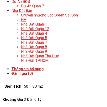
Dự Án BĐS
Dự Án Quận 7
Nhà Đất Bán
Chuyển nhượng Eco Green Sài Gòn
NH
Nhà Đất Quận 1
Nhà Đất Quận 12
Nhà Đất Quận 4
Nhà Đất Quận 5
Nhà Đất Quận 7
Nhà Đất Quận 8
Nhà Đất Quận 9
Nhà Đất Quận Thủ Đức
Nhà Đất TP.HCM
Thông tin bổ sung
Đánh giá (0)
Diện Tích
50 – 80 m2
Khoảng Giá
3 Đến 6 Tỷ