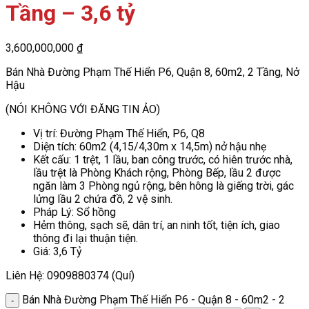
Tầng – 3,6 tỷ
3,600,000,000
₫
Bán Nhà Đường Phạm Thế Hiển P6, Quận 8, 60m2, 2 Tầng, Nở
Hậu
(NÓI KHÔNG VỚI ĐĂNG TIN ẢO)
Vị trí: Đường Phạm Thế Hiển, P6, Q8
Diện tích: 60m2 (4,15/4,30m x 14,5m) nở hậu nhẹ
Kết cấu: 1 trệt, 1 lầu, ban công trước, có hiên trước nhà,
lầu trệt là Phòng Khách rộng, Phòng Bếp, lầu 2 được
ngăn làm 3 Phòng ngủ rộng, bên hông là giếng trời, gác
lửng lầu 2 chứa đồ, 2 vệ sinh.
Pháp Lý: Sổ hồng
Hẻm thông, sạch sẽ, dân trí, an ninh tốt, tiện ích, giao
thông đi lại thuận tiện.
Giá: 3,6 Tỷ
Liên Hệ: 0909880374 (Quí)
Bán Nhà Đường Phạm Thế Hiển P6 - Quận 8 - 60m2 - 2