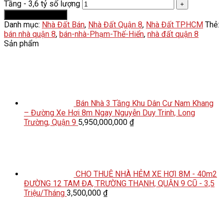
Tầng - 3,6 tỷ số lượng
Thêm vào giỏ hàng
Danh mục:
Nhà Đất Bán
,
Nhà Đất Quận 8
,
Nhà Đất TP.HCM
Thẻ:
bán nhà quận 8
,
bán-nhà-Phạm-Thế-Hiển
,
nhà đất quận 8
Sản phẩm
Bán Nhà 3 Tầng Khu Dân Cư Nam Khang
– Đường Xe Hơi 8m Ngay Nguyễn Duy Trinh, Long
Trường, Quận 9
5,950,000,000
₫
CHO THUÊ NHÀ HẺM XE HƠI 8M - 40m2
ĐƯỜNG 12 TAM ĐA, TRƯỜNG THẠNH, QUẬN 9 CŨ - 3,5
Triệu/Tháng
3,500,000
₫