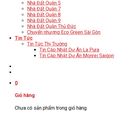
Nhà Đất Quận 5
Nhà Đất Quận 7
Nhà Đất Quận 8
Nhà Đất Quận 9
Nhà Đất Quận Thủ Đức
Chuyển nhượng Eco Green Sài Gòn
Tin Tức
Tin Tức Thị Trường
Tin Cập Nhật Dự Án La Pura
Tin Cập Nhật Dự Án Monrei Saigon
Tư Vấn: 0706406679
0
Giỏ hàng
Chưa có sản phẩm trong giỏ hàng.