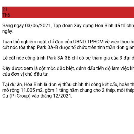
21
Th6
Sáng ngày 03/06/2021, Tập đoàn Xây dựng Hòa Bình đã tổ chức l
ngày.
Tuân thủ nghiêm ngặt chỉ đạo của UBND TP.HCM về việc thực hiệ
cất nóc tòa tháp Park 3A-B được tổ chức trên tinh thần đơn giản
Lễ cất nóc công trình Park 3A-3B chỉ có sự tham gia của 3 đại d
Đây được xem là cột mốc đặc biệt, đánh dấu tiến độ làm việc k
của đơn vị chủ đầu tư.
Tại dự án, Hòa Bình là đơn vị thầu chính thi công kết cấu, hoàn 
mô rộng 11.005 m2, gồm 1 tầng hầm chung cho 2 tháp, mỗi tháp
Cư (Pi Group) vào tháng 12/2021.