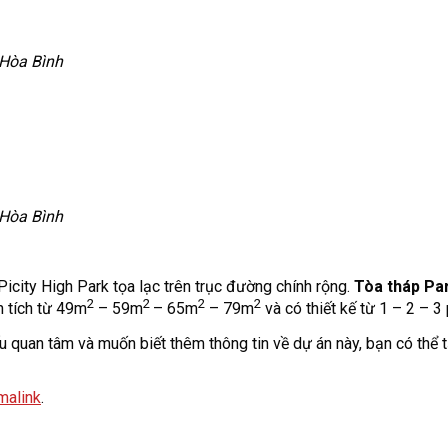
 Hòa Bình
 Hòa Bình
icity High Park tọa lạc trên trục đường chính rộng.
Tòa tháp Pa
2
2
2
2
n tích từ 49m
– 59m
– 65m
– 79m
và có thiết kế từ 1 – 2 – 3
u quan tâm và muốn biết thêm thông tin về dự án này, bạn có thể tải
malink
.