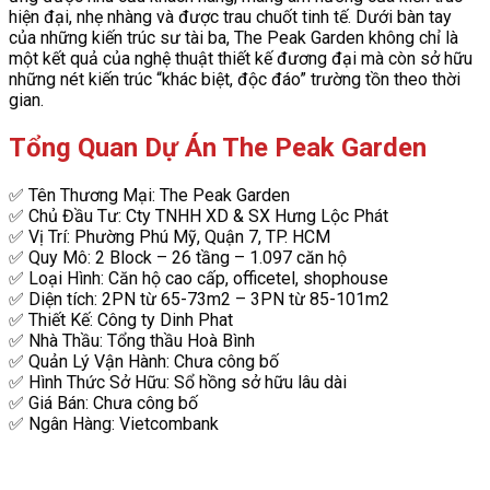
hiện đại, nhẹ nhàng và được trau chuốt tinh tế. Dưới bàn tay
của những kiến trúc sư tài ba, The Peak Garden không chỉ là
một kết quả của nghệ thuật thiết kế đương đại mà còn sở hữu
những nét kiến trúc “khác biệt, độc đáo” trường tồn theo thời
gian.
Tổng Quan Dự Án The Peak Garden
✅ Tên Thương Mại: The Peak Garden
✅ Chủ Đầu Tư: Cty TNHH XD & SX Hưng Lộc Phát
✅ Vị Trí: Phường Phú Mỹ, Quận 7, TP. HCM
✅ Quy Mô: 2 Block – 26 tầng – 1.097 căn hộ
✅ Loại Hình: Căn hộ cao cấp, officetel, shophouse
✅ Diện tích: 2PN từ 65-73m2 – 3PN từ 85-101m2
✅ Thiết Kế: Công ty Dinh Phat
✅ Nhà Thầu: Tổng thầu Hoà Bình
✅ Quản Lý Vận Hành: Chưa công bố
✅ Hình Thức Sở Hữu: Sổ hồng sở hữu lâu dài
✅ Giá Bán: Chưa công bố
✅ Ngân Hàng: Vietcombank