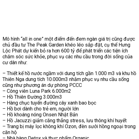
Mô hình “all in one” một điểm đến đem ngàn giá trị cũng được
chủ đầu tư The Peak Garden khéo léo sắp đặt, cụ thể Hưng
Lộc Phát dự kiến bỏ ra hơn 600 tỷ để phát triển các tiện ích
chăm sóc sức khỏe, phục vụ các nhu cầu trong đời sống của
cư dân như:
– Thiết kế hồ nước ngầm với dung tích gần 1.000 m3 và khu hồ
Thiên Nga dung tích 10.000m3 nhằm phục vụ nhu cầu sống
cũng như phương án dự phòng PCCC
– Công viên Luna Park 6.000m2
– Hồ Thiên Đường 3.000m3
– Hàng chục tuyến đường cây xanh bao bọc
– Hồ bơi dành cho trẻ em, người lớn
– Hồ khoáng nóng Onsen Nhật Bản
– Hồ Jacuzzi giảm căng thẳng stress, lưu thông khí huyết
– Trang bị máy lọc không khí Ozon, đèn sưởi hồng ngoại trong
căn hộ
– Nhà hàng Detox và thực phẩm Organic