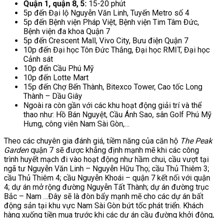
Quận 1, quận 8, 5:
15-20 phút
5p đến Đại lộ Nguyễn Văn Linh, Tuyến Metro số 4
5p đến Bệnh viện Pháp Việt, Bệnh viện Tim Tâm Đức,
Bệnh viện đa khoa Quận 7
5p đến Crescent Mall, Vivo City, Bưu điện Quận 7
10p đến Đại học Tôn Đức Thắng, Đại học RMIT, Đại học
Cảnh sát
10p đến Cầu Phú Mỹ
10p đến Lotte Mart
15p đến Chợ Bến Thành, Bitexco Tower, Cao tốc Long
Thành – Dầu Giây
Ngoài ra còn gần với các khu hoạt động giải trí và thể
thao như: Hồ Bán Nguyệt, Cầu Ánh Sao, sân Golf Phú Mỹ
Hưng, công viên Nam Sài Gòn,…
Theo các chuyên gia đánh giá, tiềm năng của căn hộ
The Peak
Garden
quận 7 sẽ được khẳng định mạnh mẽ khi các công
trình huyết mạch đi vào hoạt động như hầm chui, cầu vượt tại
ngã tư Nguyễn Văn Linh – Nguyễn Hữu Thọ; cầu Thủ Thiêm 3;
cầu Thủ Thiêm 4; cầu Nguyễn Khoái – quận 7 kết nối với quận
4; dự án mở rộng đường Nguyễn Tất Thành; dự án đường trục
Bắc – Nam …Đây sẽ là đòn bẩy mạnh mẽ cho các dự án bất
động sản tại khu vực Nam Sài Gòn bứt tốc phát triển. Khách
hàng xuống tiền mua trước khi các dự án cầu đường khởi động,