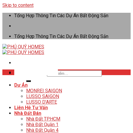
Skip to content
Tổng Hợp Thông Tin Các Dự Án Bất Động Sản
Tổng Hợp Thông Tin Các Dự Án Bất Động Sản
Tư Vấn: 0706406679
Tìm kiếm:
Dự Án
MONREI SAIGON
LUSSO SAIGON
LUSSO D’ARTE
Liên Hệ Tư Vấn
Nhà Đất Bán
Nhà Đất TP.HCM
Nhà Đất Quận 1
Nhà Đất Quận 4