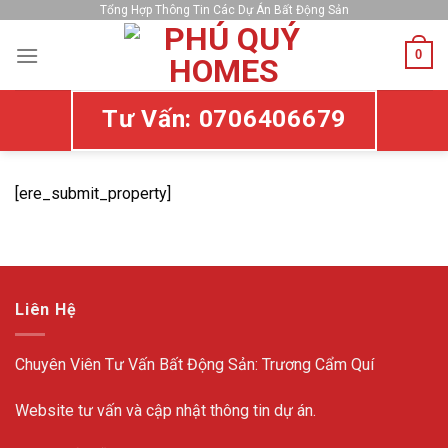
Skip
Tổng Hợp Thông Tin Các Dự Án Bất Động Sản
to
0
content
Tư Vấn: 0706406679
[ere_submit_property]
Liên Hệ
Chuyên Viên Tư Vấn Bất Động Sản: Trương Cẩm Quí
Website tư vấn và cập nhật thông tin dự án.