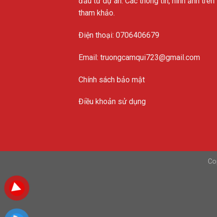
đầu tư dự án. Các thông tin, hình ảnh trê
tham khảo.
Điện thoại: 0706406679
Email: truongcamqui723@gmail.com
Chính sách bảo mật
Điều khoản sử dụng
Co