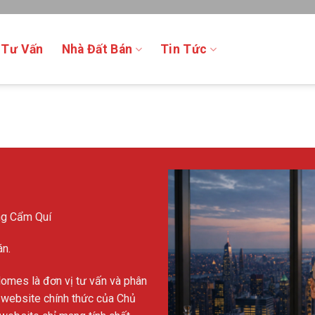
 Tư Vấn
Nhà Đất Bán
Tin Tức
ng Cẩm Quí
án.
Homes là đơn vị tư vấn và phân
 website chính thức của Chủ