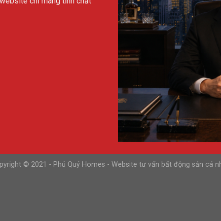
n website chỉ mang tính chất
pyright © 2021 - Phú Quý Homes - Website tư vấn bất động sản cá n